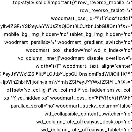
top-style: solid !important;}" row_reverse_mobile="0"
row_reverse_tablet="0"
woodmart_css_id="61f99d591cd5f"
yIiwiZGF0YSI6eyJ0YWJsZXQiOnt9LCJtb2JpbGUiOnt9fX0="
mobile_bg_img_hidden="no" tablet_bg_img_hidden="no"
woodmart_parallax="0" woodmart_gradient_switch="no"
woodmart_box_shadow="no" wd_z_index="no"
woodmart_disable_overflow="0"][vc_column_inner
width="1/4" woodmart_text_align="center"
I6eyJ2YWx1ZSI6IiJ9LCJtb2JpbGUiOnsidmFsdWUiOiIifX19"
Ijp7InZhbHVlIjoiIn0sIm1vYmlsZSI6eyJ2YWx1ZSI6IiJ9fX0="
offset="vc_col-lg-3 vc_col-md-6 vc_hidden-sm vc_col-
xs-12 vc_hidden-xs" woodmart_css_id="64711c81f3862"
parallax_scroll="no" woodmart_sticky_column="false"
wd_collapsible_content_switcher="no"
wd_column_role_offcanvas_desktop="no"
wd_column_role_offcanvas_tablet="no"