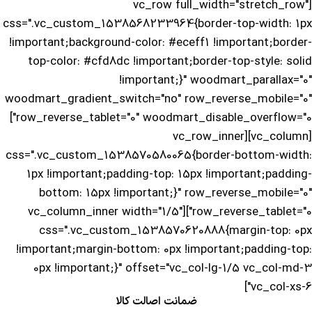
[vc_row full_width="stretch_row"
css=".vc_custom_1538568233964{border-top-width: 1px
!important;background-color: #eceff1 !important;border-
top-color: #cfd8dc !important;border-top-style: solid
!important;}" woodmart_parallax="0"
woodmart_gradient_switch="no" row_reverse_mobile="0"
row_reverse_tablet="0" woodmart_disable_overflow="0"]
[vc_column][vc_row_inner
css=".vc_custom_1538570580065{border-bottom-width:
1px !important;padding-top: 15px !important;padding-
bottom: 15px !important;}" row_reverse_mobile="0"
row_reverse_tablet="0"][vc_column_inner width="1/5"
css=".vc_custom_1538570620888{margin-top: 0px
!important;margin-bottom: 0px !important;padding-top:
0px !important;}" offset="vc_col-lg-1/5 vc_col-md-3
vc_col-xs-6"]
ضمانت اصالت کالا