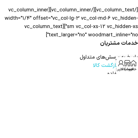
[/vc_column_text][/vc_column_inner][vc_column_inner
width="1/4" offset="vc_col-lg-3 vc_col-md-6 vc_hidden-
sm vc_col-xs-12 vc_hidden-xs"][vc_column_text
text_larger="no" woodmart_inline="no"]
خدمات مشتریان
پاسخ به پرسش‌های متداول
رویه های بازگشت کالا
خانه
فروشگاه
حساب کاربری من
شرایط استفاده
نحوه ثبت سفارش
رویه ارسال سفارش
شیوه‌های پرداخت
[/vc_column_text][/vc_column_inner][vc_column_inner
width="1/4" offset="vc_col-lg-3 vc_col-md-6 vc_hidden-
sm vc_col-xs-12 vc_hidden-xs"][vc_column_text
text_larger="no" woodmart_inline="no"]