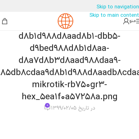
Skip to navigation
Skip to main content
منو
d۸b۱d۹۸۸d۸aad۸b۱-dbb۵-
d۹bed۹۸۸d۸b۱d۸aa-
d۸a۷d۸b۳d۸aad۹۸۸daa۹-
۹۸۵db۸cdaa۹d۸b۱d۹۸۸d۸aadb۸cdaa
mikrotik-rb۷۵۰gr۳-
hex_۵ea۱f۰a۵۷۲۵۸a.png
۰
در تاریخ ۱۳۹۹/۰۲/۰۵