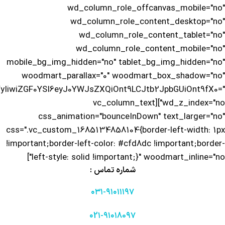
wd_column_role_offcanvas_mobile="no"
wd_column_role_content_desktop="no"
wd_column_role_content_tablet="no"
wd_column_role_content_mobile="no"
mobile_bg_img_hidden="no" tablet_bg_img_hidden="no"
woodmart_parallax="0" woodmart_box_shadow="no"
yIiwiZGF0YSI6eyJ0YWJsZXQiOnt9LCJtb2JpbGUiOnt9fX0="
wd_z_index="no"][vc_column_text
css_animation="bounceInDown" text_larger="no"
css=".vc_custom_1685134858104{border-left-width: 1px
!important;border-left-color: #cfd8dc !important;border-
left-style: solid !important;}" woodmart_inline="no"]
شماره تماس :
۰۳۱-۹۱۰۱۱۱۹۷
۰2۱-۹۱۰۱80۹۷