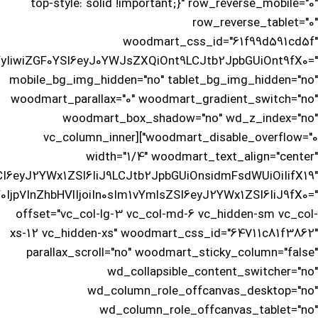
top-style: solid !important;}" row_reverse_mobile="0"
row_reverse_tablet="0"
woodmart_css_id="61f99d591cd5f"
yIiwiZGF0YSI6eyJ0YWJsZXQiOnt9LCJtb2JpbGUiOnt9fX0="
mobile_bg_img_hidden="no" tablet_bg_img_hidden="no"
woodmart_parallax="0" woodmart_gradient_switch="no"
woodmart_box_shadow="no" wd_z_index="no"
woodmart_disable_overflow="0"][vc_column_inner
width="1/4" woodmart_text_align="center"
I6eyJ2YWx1ZSI6IiJ9LCJtb2JpbGUiOnsidmFsdWUiOiIifX19"
Ijp7InZhbHVlIjoiIn0sIm1vYmlsZSI6eyJ2YWx1ZSI6IiJ9fX0="
offset="vc_col-lg-3 vc_col-md-6 vc_hidden-sm vc_col-
xs-12 vc_hidden-xs" woodmart_css_id="64711c81f3862"
parallax_scroll="no" woodmart_sticky_column="false"
wd_collapsible_content_switcher="no"
wd_column_role_offcanvas_desktop="no"
wd_column_role_offcanvas_tablet="no"