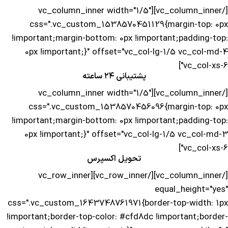
[/vc_column_inner][vc_column_inner width="1/5"
css=".vc_custom_1538570451129{margin-top: 0px
!important;margin-bottom: 0px !important;padding-top:
0px !important;}" offset="vc_col-lg-1/5 vc_col-md-4
vc_col-xs-6"]
پشتیبانی ۲۴ ساعته
[/vc_column_inner][vc_column_inner width="1/5"
css=".vc_custom_1538570456096{margin-top: 0px
!important;margin-bottom: 0px !important;padding-top:
0px !important;}" offset="vc_col-lg-1/5 vc_col-md-3
vc_col-xs-6"]
تحویل اکسپرس
[/vc_column_inner][/vc_row_inner][vc_row_inner
equal_height="yes"
css=".vc_custom_1643748761971{border-top-width: 1px
!important;border-top-color: #cfd8dc !important;border-