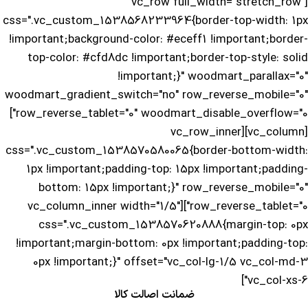
[vc_row full_width="stretch_row"
css=".vc_custom_1538568233964{border-top-width: 1px
!important;background-color: #eceff1 !important;border-
top-color: #cfd8dc !important;border-top-style: solid
!important;}" woodmart_parallax="0"
woodmart_gradient_switch="no" row_reverse_mobile="0"
row_reverse_tablet="0" woodmart_disable_overflow="0"]
[vc_column][vc_row_inner
css=".vc_custom_1538570580065{border-bottom-width:
1px !important;padding-top: 15px !important;padding-
bottom: 15px !important;}" row_reverse_mobile="0"
row_reverse_tablet="0"][vc_column_inner width="1/5"
css=".vc_custom_1538570620888{margin-top: 0px
!important;margin-bottom: 0px !important;padding-top:
0px !important;}" offset="vc_col-lg-1/5 vc_col-md-3
vc_col-xs-6"]
ضمانت اصالت کالا