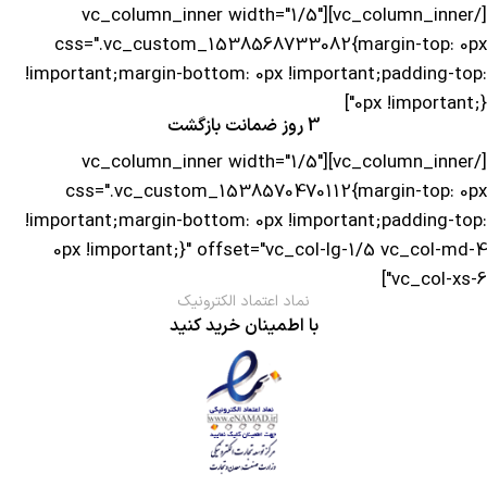
[/vc_column_inner][vc_column_inner width="1/5"
css=".vc_custom_1538568733082{margin-top: 0px
!important;margin-bottom: 0px !important;padding-top:
0px !important;}"]
3 روز ضمانت بازگشت
[/vc_column_inner][vc_column_inner width="1/5"
css=".vc_custom_1538570470112{margin-top: 0px
!important;margin-bottom: 0px !important;padding-top:
0px !important;}" offset="vc_col-lg-1/5 vc_col-md-4
vc_col-xs-6"]
نماد اعتماد الکترونیک
با اطمینان خرید کنید